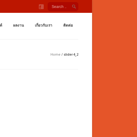
ังกายกลางแจ้ง สนามเด็กเล่น ชิงช้า กระดานลื่น อุโมงค์ลอด เต
กำลังกายกลางเเจ้ง ราคาถูกจากโรงงาน สนามเด็กเล่น กระดานลื่น สไลเดอร์ ชิงช้
ท์
ผลงาน
เกี่ยวกับเรา
ติดต่อ
Home
/
slider4_2