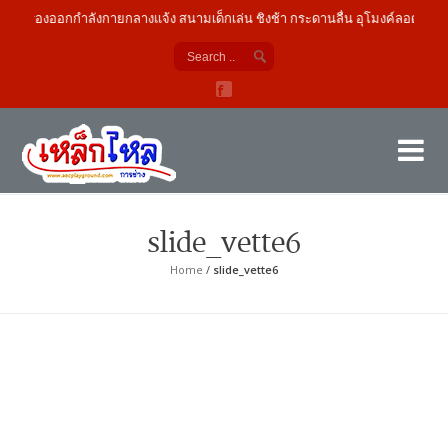
เครื่องออกกำลังกายกลางแจ้ง สนามเด็กเล่น ชิงช้า กระดานลื่น อุโมงค์ลอด
เค
ผู้
slide_vette6
Home
/
slide_vette6