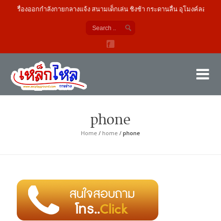
เครื่องออกกำลังกายกลางแจ้ง สนามเด็กเล่น ชิงช้า กระดานลื่น อุโมงค์ลอด
เค
ผู้
phone
Home
/
home
/
phone