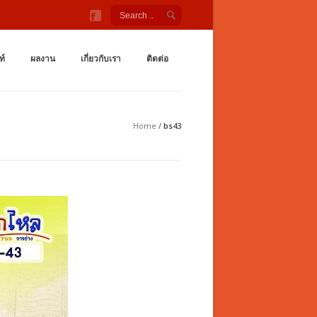
ังกายกลางแจ้ง สนามเด็กเล่น ชิงช้า กระดานลื่น อุโมงค์ลอด เต
กำลังกายกลางเเจ้ง ราคาถูกจากโรงงาน สนามเด็กเล่น กระดานลื่น สไลเดอร์ ชิงช้
ท์
ผลงาน
เกี่ยวกับเรา
ติดต่อ
Home
/
bs43