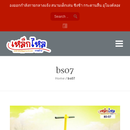
เครื่องออกกำลังกายกลางแจ้ง สนามเด็กเล่น ชิงช้า กระดานลื่น อุโมงค์ลอด
เค
ผู้
bs07
Home
/
bs07