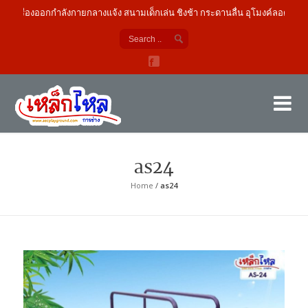
เครื่องออกกำลังกายกลางแจ้ง สนามเด็กเล่น ชิงช้า กระดานลื่น อุโมงค์ลอด
เค
ผู้
as24
Home
/
as24