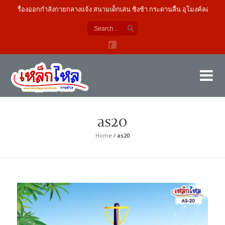
เครื่องออกกำลังกายกลางแจ้ง สนามเด็กเล่น ชิงช้า กระดานลื่น อุโมงค์ลอด
เค
ผู้
as20
Home
/
as20