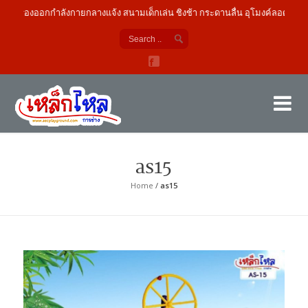
เครื่องออกกำลังกายกลางแจ้ง สนามเด็กเล่น ชิงช้า กระดานลื่น อุโมงค์ลอด
เค
ผู้
as15
Home
/
as15