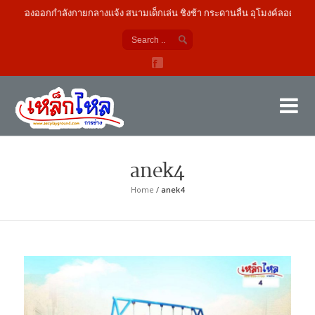
เครื่องออกกำลังกายกลางแจ้ง สนามเด็กเล่น ชิงช้า กระดานลื่น อุโมงค์ลอด
เค
ผู้
anek4
Home
/
anek4