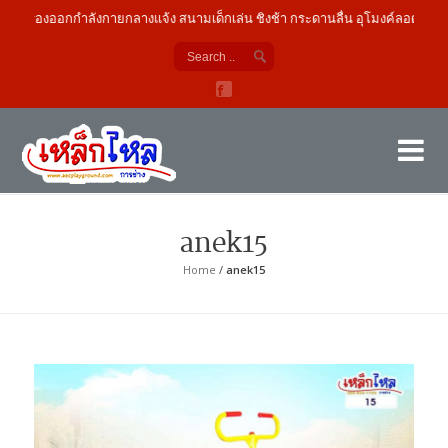
เครื่องออกกำลังกายกลางแจ้ง สนามเด็กเล่น ชิงช้า กระดานลื่น อุโมงค์ลอด
เค
ผู้
anek15
Home
/
anek15