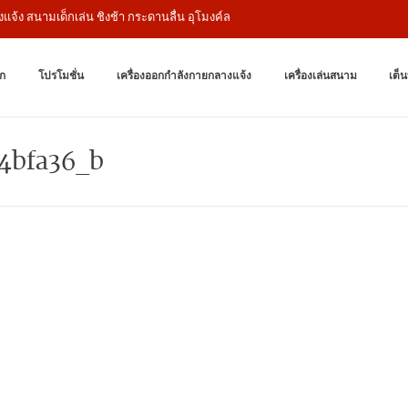
้ง สนามเด็กเล่น ชิงช้า กระดานลื่น อุโมงค์ลอด
เครื่องออกกำล
ผู้ผลิตเครื่องออก
ก
โปรโมชั่น
เครื่องออกกำลังกายกลางแจ้ง
เครื่องเล่นสนาม
เต็น
4bfa36_b