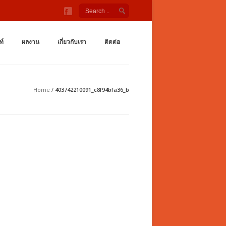
ังกายกลางแจ้ง สนามเด็กเล่น ชิงช้า กระดานลื่น อุโมงค์ลอด เต
กำลังกายกลางเเจ้ง ราคาถูกจากโรงงาน สนามเด็กเล่น กระดานลื่น สไลเดอร์ ชิงช้
ท์
ผลงาน
เกี่ยวกับเรา
ติดต่อ
Home
/
403742210091_c8f94bfa36_b