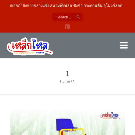
รื่องออกกำลังกายกลางแจ้ง สนามเด็กเล่น ชิงช้า กระดานลื่น อุโมงค์ลอด
เค
ผู้
1
Home
/
1