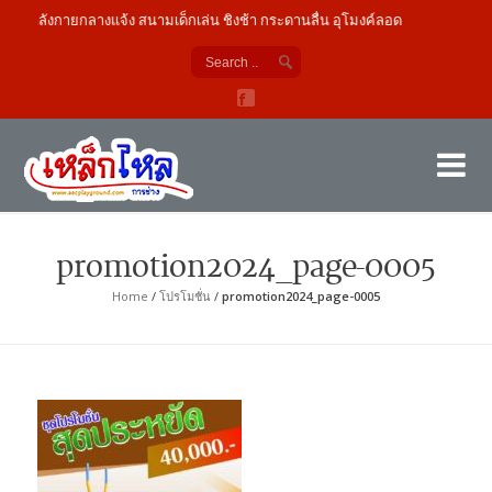
ออกกำลังกายกลางแจ้ง สนามเด็กเล่น ชิงช้า กระดานลื่น อุโมงค์ลอด
เค
ผู้
promotion2024_page-0005
Home
/
โปรโมชั่น
/
promotion2024_page-0005