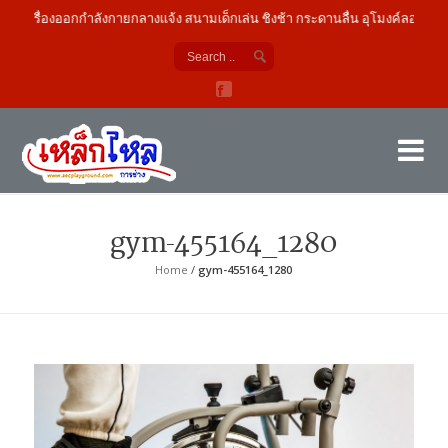
เครื่องออกกำลังกายกลางแจ้ง สนามเด็กเล่น ชิงช้า กระดานลื่น อุโมงค์ลอด
เค
ผู้
gym-455164_1280
Home
/
gym-455164_1280