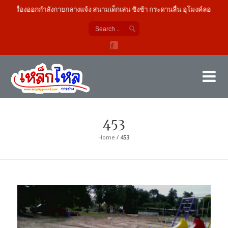
เครื่องออกกำลังกายกลางแจ้ง สนามเด็กเล่น ชิงช้า กระดานลื่น อุโมงค์ลอด
เค
ผู้
453
Home
/
453