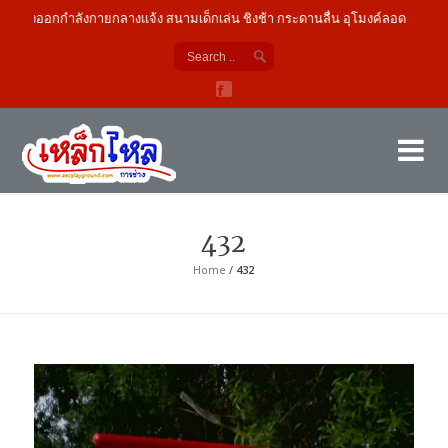
รื่องออกกำลังกายกลางแจ้ง สนามเด็กเล่น ชิงช้า กระดานลื่น อุโมงค์ลอด
เค
ผู้
432
Home
/
432