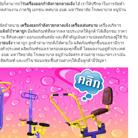
วัยก็สามารถใช้
เครื่องออกกำลังกายกลางแจ้ง
ได้ เราให้ปรึกษาในการจัดทำ
คส่วนงาน ภาครัฐ เอกชน เทศบาล อบต. มหาวิทยาลัย โรงพยาบาล หมู่บ้าน
ะจัดจำหน่าย
เครื่องออกกำลังกายกลางแจ้ง
เครื่องเล่นสนาม
เครื่องบริหาร
แจ้ง
ที่มี
ราคาถูก
มีผลิตภัณฑ์ที่หลากหลายประเภทให้ลูกค้าได้เลือกชม ราคา
รฐาน สีสันสะดุตา ออกแบบทันสมัย และที่สำคัญเน้นความปลอดภัยของผู้ใช้ รับ
กายแจ้ง
ราคาถูก ลูกค้าสามารถสั่งได้ตามใจ ผลิตภัณฑ์ทุกชิ้นของเรามีการ
ส่งทั่วประเทศ ผลิตภัณฑ์ของเราครอบคลุมทุกพื้นที่ โดยผลงานอยู่ทั่วประเทศ
 อบต. มหาวิทยาลัย โรงพยาบาล หมู่บ้านจัดสรร สวนสาธารณะฯลฯ เราเน้น
ภัณฑ์ และแก้ไข ซ่อมแซมชิ้นส่วนต่างๆให้เมื่อลูกค้ามีปัญหา