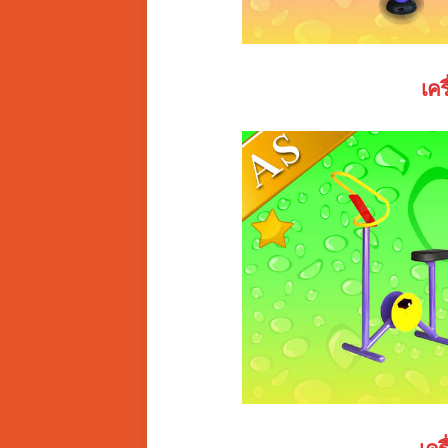
เค
เคร