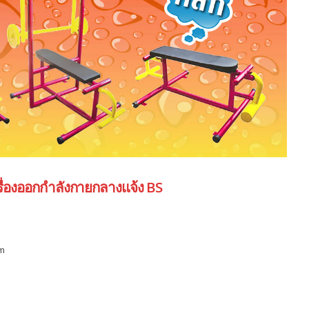
รื่องออกกำลังกายกลางแจ้ง BS
om