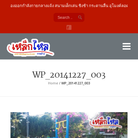
เครื่องออกกำลังกายกลางแจ้ง สนามเด็กเล่น ชิงช้า กระดานลื่น อุโมงค์ลอด
เค
ผู้
WP_20141227_003
Home
/
WP_20141227_003