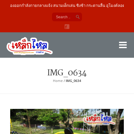
เครื่องออกกำลังกายกลางแจ้ง สนามเด็กเล่น ชิงช้า กระดานลื่น อุโมงค์ลอด
เค
ผู้
IMG_0634
Home
/
IMG_0634