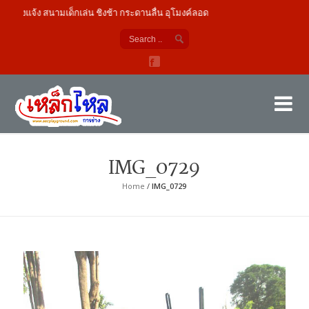
ลางแจ้ง สนามเด็กเล่น ชิงช้า กระดานลื่น อุโมงค์ลอด
เค
ผู้
IMG_0729
Home
/
IMG_0729