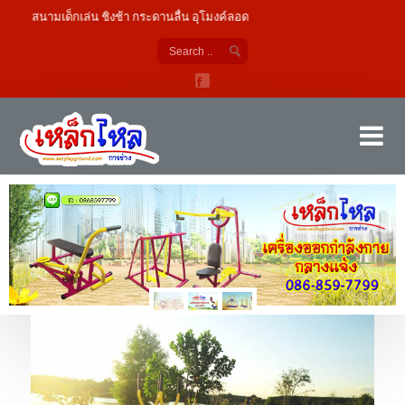
เล่น ชิงช้า กระดานลื่น อุโมงค์ลอด
เค
ผู้