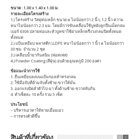
ขนาด : 1.00 x 1.40 x 1.00 ม.
รายละเอียดโครงสร้าง
1.) โครงสร้าง วัสดุท่อเหล็ก ขนาด ø ไม่น้อยกว่า 2 นิ้ว, 1.2 นิ้ว ความ
หนาไม่น้อยกว่า 2.3 มม. โดยมีการขับเคลื่อนใช้บูทฝังลูกปืนเม็ดกลม
เบอร์ 6304 ปลายท่อและหัวบูทขาใช้ฝาเหล็กครึ่งวงกลมปิดทั้งหมด
ทั้งหมด
2.) แป้นเหยียบ พลาสติก LLDPE หนาไม่น้อยกว่า 1 นิ้ว ø ไม่น้อยกว่า
30 ซม. จำนวน 2 ชุด
3.) เคลือบน้ำยากันสนิม (ฟอสเฟส)
4.) Powder Coating (สีฝุ่น) อบด้วยอุณหภูมิ 200 องศา
ข้อแนะนำการใช้
1. ยืนเหยียบลงบนแป้นรองเท้าทรงกลม
2. ใช้มือจับที่ด้ามจับทั้งซ้าย-ขวาให้มั่น
3. ออกแรงบิดลำตัวไป-มา ทั้งด้านซ้าย-ขวาสลับกัน
4. ทำเซ็ตละ 10 ครั้ง รวม 5 เซ็ต
ประโยชน์
– บริหารเอวทาให้หายเมื่อยเอว
– การทรงตัวดีขึ้น
สินค้าที่เกี่ยวข้อง