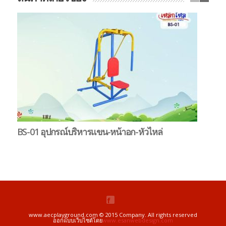
BS-01 อุปกรณ์บริหารแขน-หน้าอก-หัวไหล่
B
ตุ
www.aecplayground.com © 2015 Company. All rights reserved
ออกแบบเว็บไซต์โดย
www.esanwebdesign.com