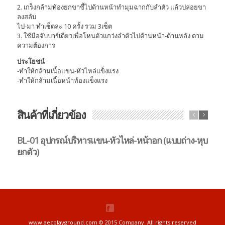
2. เกร็งกล้ามท้องยกขาชี้ไปด้านหน้าทำมุมฉากกับลำตัว แล้วปล่อยขา
ลงสลับ
ไป-มา ทำเซ็ตละ 10 ครั้ง รวม 3เซ็ต
3. ใช้มือจับบาร์เดี่ยวเพื่อโหนตัวแกว่งลำตัวไปด้านหน้า-ด้านหลัง ตาม
ความต้องการ
ประโยชน์
-ทำให้กล้ามเนื้อแขน-หัวไหล่แข็งแรง
-ทำให้กล้ามเนื้อหน้าท้องแข็งแรง
สินค้าที่เกี่ยวข้อง
BL-01 อุปกรณ์บริหารแขน-หัวไหล่-หน้าอก (แบบถ่าง-หุบ
B
ยกตัว)
ตั
www.aecplayground.com © 2015 Company. All rights reserved