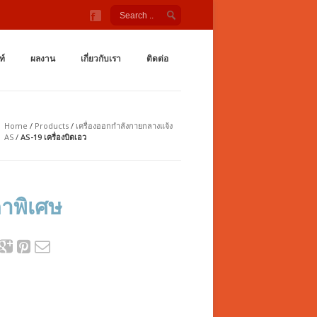
ังกายกลางแจ้ง สนามเด็กเล่น ชิงช้า กระดานลื่น อุโมงค์ลอด เต
กำลังกายกลางเเจ้ง ราคาถูกจากโรงงาน สนามเด็กเล่น กระดานลื่น สไลเดอร์ ชิงช้
ท์
ผลงาน
เกี่ยวกับเรา
ติดต่อ
Home
/
Products
/
เครื่องออกกำลังกายกลางแจ้ง
AS
/
AS-19 เครื่องบิดเอว
าพิเศษ